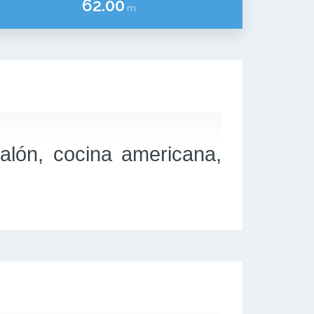
62.00
m
alón, cocina americana,