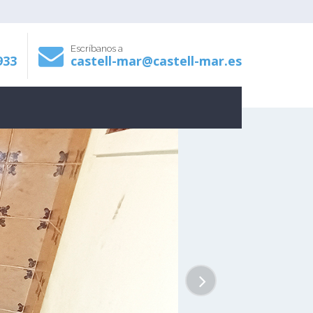
Escríbanos a
933
castell-mar@castell-mar.es