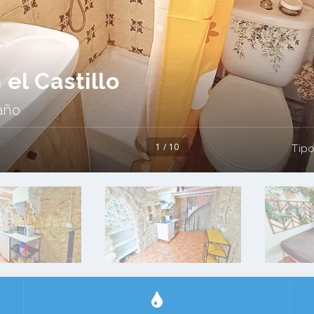
el Castillo
año
1 / 10
Tipo