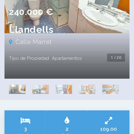
240.000 €
Llandells
Calle Marret
1 / 20
Tipo de Propiedad:
Apartamentos
3
2
109.00