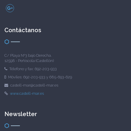
Contáctanos
C/ Playa Nº3 bajo Derecha.
12598 - Peñíscola (Castellón)
Télefono y fax: 692-203-933
Móviles: 692-203-933 y 685-693-629
castell-mar@castell-mar.es
www.castell-mar.es
Newsletter